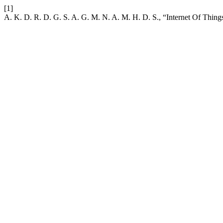
[1]
A. K. D. R. D. G. S. A. G. M. N. A. M. H. D. S., “Internet Of Thin