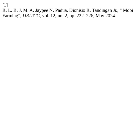
[1]
R. L. B. J. M. A. Jaypee N. Padua, Dionisio R. Tandingan Jr., “ M
Farming”,
IJRITCC
, vol. 12, no. 2, pp. 222–226, May 2024.