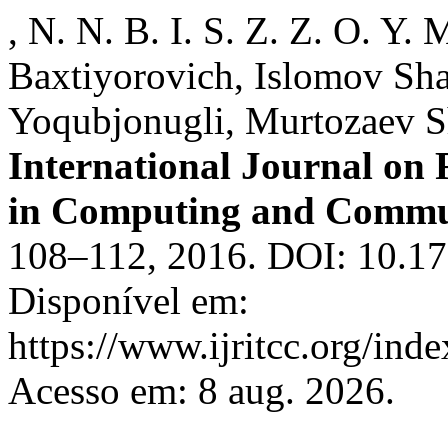
, N. N. B. I. S. Z. Z. O. Y.
Baxtiyorovich, Islomov Sha
Yoqubjonugli, Murtozaev S
International Journal on
in Computing and Commu
108–112, 2016. DOI: 10.177
Disponível em:
https://www.ijritcc.org/inde
Acesso em: 8 aug. 2026.