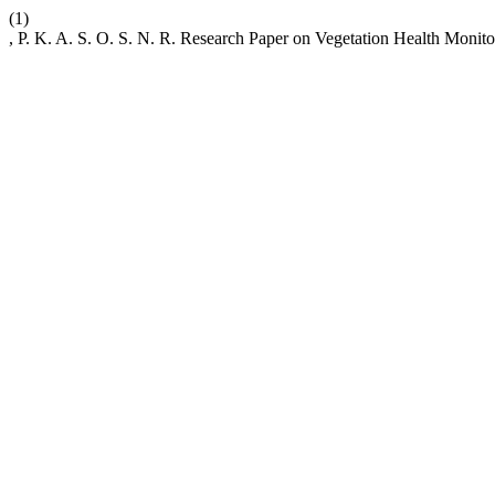
(1)
, P. K. A. S. O. S. N. R. Research Paper on Vegetation Health Monit