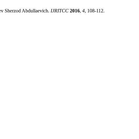
aev Sherzod Abdullaevich.
IJRITCC
2016
,
4
, 108-112.